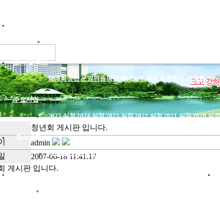
위원회소개
인사말
연혁
조직현황
목적 및 기능
설립선언문
정관
오시는길
조직 및 회원
역대회장단
운영위원명단
역대사무국장
회원명단
여성회
주요사업
2025 실적
2024 실적
2023 실적
2022 실적
2021 실적
2020 실
청년회 게시판 입니다.
청장년회
이
admin
인사말
운영규정
회원명단
활동사진방
게시판
일
2007-06-18 11:41:17
회 게시판 입니다.
대전발전한마음회
인사말
운영규정
임원명단
회원명단
활동사진방
게시판