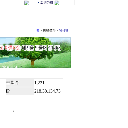
홈
> 청년분과 >
게시판
적
2019 실적
조회수
1,221
IP
218.38.134.73
커뮤니티
공지사항
Q & A
활동사진방