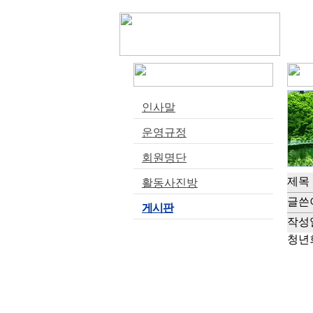
인사말
운영규정
회원명단
제목
활동사진방
글쓴
게시판
작성
청년