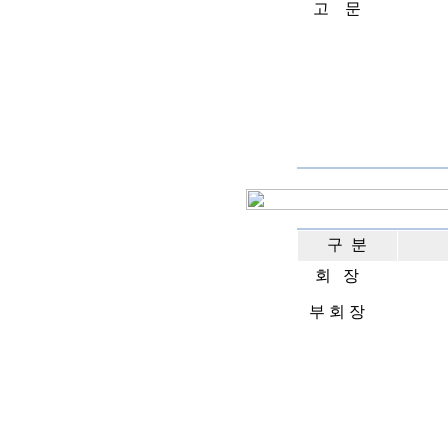
고 문
구 분
회 장
부 회 장