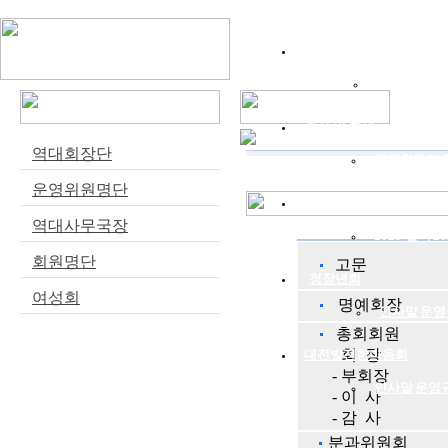
위원회소개
인사말
연혁
조직 및 회원
역대회장단
역대회장단
운영위원명단
주요사업
역대사무국장
2025 실적
2
회원명단
고문
청장년회
여성회
명예회장
인사말
운영
총회회원
- 회 장
대전발전한마음회
- 부회장
인사말
운영
- 이 사
- 감 사
분과위원회