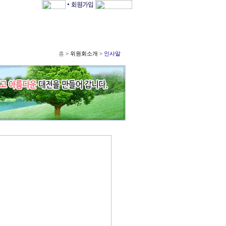
대전발전한마음회
홈
> 위원회소개 >
인사말