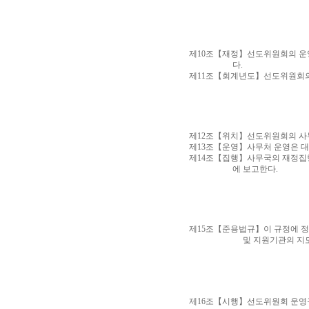
제10조【재정】선도위원회의 운영
다.
제11조【회계년도】선도위원회의
제12조【위치】선도위원회의 사무
제13조【운영】사무처 운영은 
제14조【집행】사무국의 재정집행
에 보고한다.
제15조【준용법규】이 규정에 정
및 지원기관의 지도에
제16조【시행】선도위원회 운영규정의