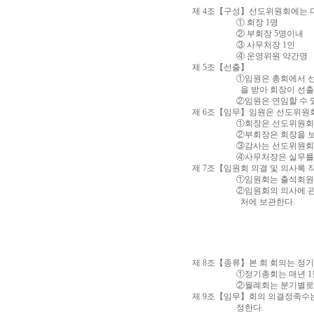
제 4조【구성】선도위원회에는 다
① 회장 1명
② 부회장 5명이내
③ 사무처장 1인
④ 운영위원 약간명
제 5조【선출】
①임원은 총회에서 선출 및 해
을 받아 회장이 선출 및 
②임원은 연임할 수 있
제 6조【임무】임원은 선도위원회
①회장은 선도위원회의 운
②부회장은 회장을 보좌하고
③감사는 선도위원회의 제반 
④사무처장은 실무를 총괄하
제 7조【임원회 의결 및 의사록 
①임원회는 출석회원 과반
②임원회의 의사에 관한 중요한
처에 보관한다.
제 8조【종류】본 회 회의는 정
①정기총회는 매년 1월에
②월례회는 분기별로 개최하되
제 9조【임무】회의 의결정족수는
정한다.