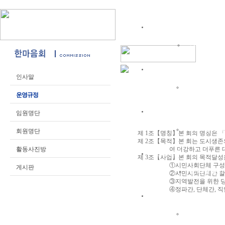
위원회소개
인사말
연혁
조직 및 회원
인사말
역대회장단
운영규정
주요사업
임원명단
2025 실적
2
회원명단
제 1조【명칭】본 회의 명칭은 
제 2조【목적】본 회는 도시생존
활동사진방
여 더강하고 더푸른 대전을 
청장년회
제 3조【사업】본 회의 목적달성
①시민사회단체 구성원의 역
게시판
인사말
운영
②시민사회단체간 활발한 
③지역발전을 위한 당면 현
④정파간, 단체간, 직업간
대전발전한마음회
인사말
운영